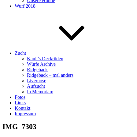
Unsere Hunde
Wurf 2018
Zucht
Kauli’s Deckrüden
Würfe Archive
Ridgeback
Ridgeback – mal anders
Livernose
Aufzucht
In Memoriam
Fotos
Links
Kontakt
Impressum
IMG_7303