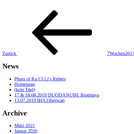
Beitragsnavigation
Vorheriger
Beitrag
Zurück
7Wochen201
News
Phara of Ka Ul Li’s Ridges
Homepage
(kein Titel)
17.& 18.08.2019 DUODANUBE Bratislava
13.07.2019 IHA Oberwart
Archive
März 2021
Januar 2020