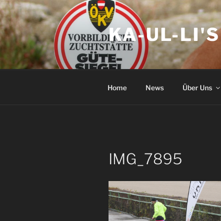
Zum
Inhalt
KA-UL-LI'
springen
Home
News
Über Uns
IMG_7895