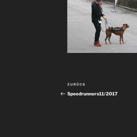
Beitragsnavigation
Vorheriger
ZURÜCK
Beitrag
Speedrunners11/2017