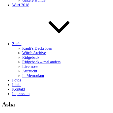
Unsere Hunde
Wurf 2018
Zucht
Kauli’s Deckrüden
Würfe Archive
Ridgeback
Ridgeback – mal anders
Livernose
Aufzucht
In Memoriam
Fotos
Links
Kontakt
Impressum
Asha