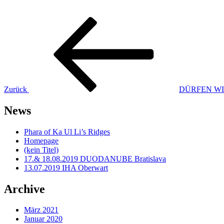
Beitragsnavigation
Vorheriger
Beitrag
Zurück
DÜRFEN WI
News
Phara of Ka Ul Li’s Ridges
Homepage
(kein Titel)
17.& 18.08.2019 DUODANUBE Bratislava
13.07.2019 IHA Oberwart
Archive
März 2021
Januar 2020