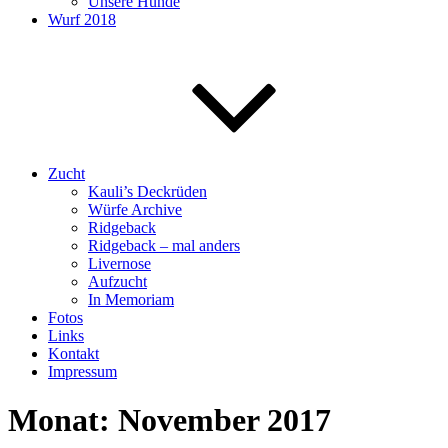
Unsere Hunde
Wurf 2018
Zucht
Kauli’s Deckrüden
Würfe Archive
Ridgeback
Ridgeback – mal anders
Livernose
Aufzucht
In Memoriam
Fotos
Links
Kontakt
Impressum
Monat:
November 2017