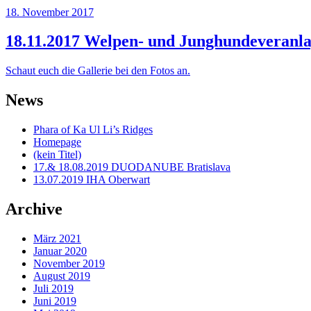
Veröffentlicht
18. November 2017
am
18.11.2017 Welpen- und Junghundeveranl
Schaut euch die Gallerie bei den Fotos an.
News
Phara of Ka Ul Li’s Ridges
Homepage
(kein Titel)
17.& 18.08.2019 DUODANUBE Bratislava
13.07.2019 IHA Oberwart
Archive
März 2021
Januar 2020
November 2019
August 2019
Juli 2019
Juni 2019