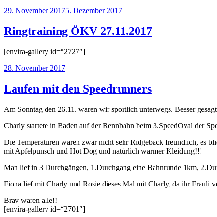
Veröffentlicht
29. November 2017
5. Dezember 2017
am
Ringtraining ÖKV 27.11.2017
[envira-gallery id=“2727″]
Veröffentlicht
28. November 2017
am
Laufen mit den Speedrunners
Am Sonntag den 26.11. waren wir sportlich unterwegs. Besser gesag
Charly startete in Baden auf der Rennbahn beim 3.SpeedOval der Sp
Die Temperaturen waren zwar nicht sehr Ridgeback freundlich, es bl
mit Apfelpunsch und Hot Dog und natürlich warmer Kleidung!!!
Man lief in 3 Durchgängen, 1.Durchgang eine Bahnrunde 1km, 2.Du
Fiona lief mit Charly und Rosie dieses Mal mit Charly, da ihr Frauli v
Brav waren alle!!
[envira-gallery id=“2701″]