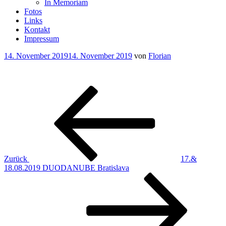
In Memoriam
Fotos
Links
Kontakt
Impressum
Veröffentlicht
14. November 2019
14. November 2019
von
Florian
am
Beitragsnavigation
Vorheriger
Beitrag
Zurück
17.&
18.08.2019 DUODANUBE Bratislava
Nächster
Beitrag