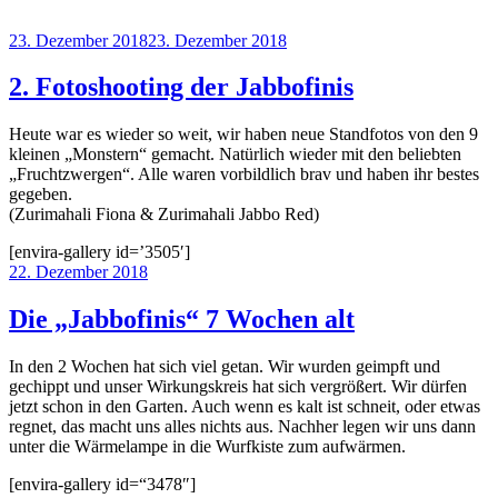
Veröffentlicht
23. Dezember 2018
23. Dezember 2018
am
2. Fotoshooting der Jabbofinis
Heute war es wieder so weit, wir haben neue Standfotos von den 9
kleinen „Monstern“ gemacht. Natürlich wieder mit den beliebten
„Fruchtzwergen“. Alle waren vorbildlich brav und haben ihr bestes
gegeben.
(Zurimahali Fiona & Zurimahali Jabbo Red)
[envira-gallery id=’3505′]
Veröffentlicht
22. Dezember 2018
am
Die „Jabbofinis“ 7 Wochen alt
In den 2 Wochen hat sich viel getan. Wir wurden geimpft und
gechippt und unser Wirkungskreis hat sich vergrößert. Wir dürfen
jetzt schon in den Garten. Auch wenn es kalt ist schneit, oder etwas
regnet, das macht uns alles nichts aus. Nachher legen wir uns dann
unter die Wärmelampe in die Wurfkiste zum aufwärmen.
[envira-gallery id=“3478″]