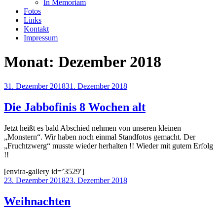
In Memoriam
Fotos
Links
Kontakt
Impressum
Monat:
Dezember 2018
Veröffentlicht
31. Dezember 2018
31. Dezember 2018
am
Die Jabbofinis 8 Wochen alt
Jetzt heißt es bald Abschied nehmen von unseren kleinen
„Monstern“. Wir haben noch einmal Standfotos gemacht. Der
„Fruchtzwerg“ musste wieder herhalten !! Wieder mit gutem Erfolg
!!
[envira-gallery id=’3529′]
Veröffentlicht
23. Dezember 2018
23. Dezember 2018
am
Weihnachten