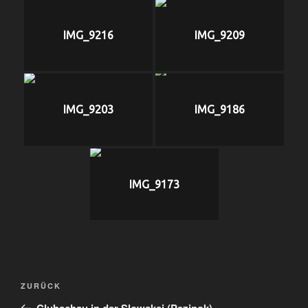
IMG_9216
IMG_9209
IMG_9203
IMG_9186
IMG_9173
Beitragsnavigation
Vorheriger
ZURÜCK
Beitrag
Clubschau in der Slowakei (Pezinok)