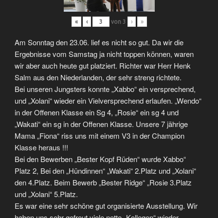
«
‹
von
3
›
»
Am Sonntag den 23.06. lief es nicht so gut. Da wir die
Ergebnisse vom Samstag ja nicht toppen können, waren
wir aber auch heute gut platziert. Richter war Herr Henk
Salm aus den Niederlanden, der sehr streng richtete.
Bei unseren Jungsters konnte „Xabbo“ ein versprechend,
und „Xolani“ wieder ein Vielversprechend erlaufen. „Wendo“
in der Offenen Klasse ein Sg 4, „Rosie“ ein sg 4 und
„Wakati“ ein sg in der Offenen Klasse. Unsere 7 jährige
Mama „Fiona“ riss uns mit einem V3 in der Champion
Klasse heraus !!!
Bei den Bewerben „Bester Kopf Rüden“ wurde Xabbo“
Platz 2, Bei den „Hündinnen“ „Wakati“ 2.Platz und „Xolani“
den 4.Platz. Beim Bewerb „Bester Ridge“ „Rosie 3.Platz
und „Xolani“ 5.Platz.
Es war eine sehr schöne gut organisierte Ausstellung. Wir
haben uns sehr gefreut viele nette „Kollegen“ wieder