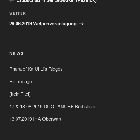
Nächster
WEITER
Beitrag
29.06.2019 Welpenveranlagung
NEWS
Phara of Ka Ul Li’s Ridges
Homepage
(kein Titel)
17.& 18.08.2019 DUODANUBE Bratislava
13.07.2019 IHA Oberwart