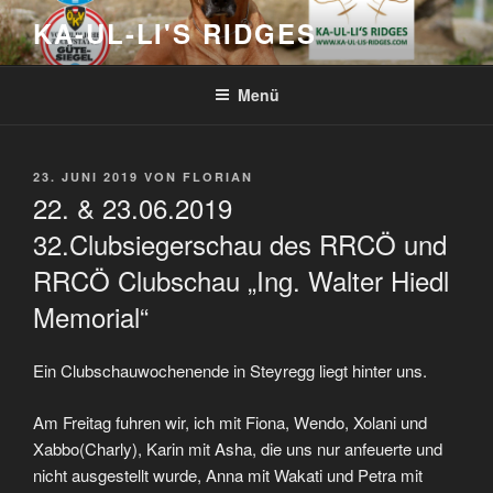
Zum
KA-UL-LI'S RIDGES
Inhalt
springen
Menü
VERÖFFENTLICHT
23. JUNI 2019
VON
FLORIAN
AM
22. & 23.06.2019
32.Clubsiegerschau des RRCÖ und
RRCÖ Clubschau „Ing. Walter Hiedl
Memorial“
Ein Clubschauwochenende in Steyregg liegt hinter uns.
Am Freitag fuhren wir, ich mit Fiona, Wendo, Xolani und
Xabbo(Charly), Karin mit Asha, die uns nur anfeuerte und
nicht ausgestellt wurde, Anna mit Wakati und Petra mit