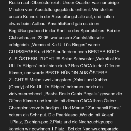
Rosie nach Oberösterreich. Unser Quartier war nur einige
Minuten vom Ausstellungsgelände entfernt. Wir stellten
unsere Kennels in der Ausstellungshalle auf, und halfen
etwas beim Aufbau. Anschließend gab es einen
Begrüßungsabend in der Kantine des Sportplatzes. Bei der
Clubschau am 22.06. war unsere Zuchtstätte sehr
erfolgreich. „Wendo of Ka-Ul-Li`s Ridges“ wurde
CLUBSIEGER und BOS außerdem noch BESTER RÜDE
AUS ÖSTERR. ZUCHT !!!! Seine Schwester „Wakati of Ka-
Ul-Li`s Ridges“ erlief sich ein V2 Res.CACA in der Offenen
Klasse, und wurde BESTE HÜNDIN AUS ÖSTERR.
ZUCHT !!! Meine zwei Jungsters „Xolani und Xabbo
(Charly) of Ka-Ul-Li`s Ridges“ bekamen beide ein
vielversprechend. „Basha Rosie Canis Regalis“ gewann die
Offene Klasse und konnte mit diesen CACA ihren Österr.
Champion vervollständigen. Und Mama “ Zurimahali Fiona“
bekam ein Sehr gut. Die Paarklasse „Wendo mit Xolani“
1.Platz, Zuchtgruppe 2.Platz und die Nachzuchtgruppe
konnten wir gewinnen 1.Platz.. Bei der Nachwuchsparade