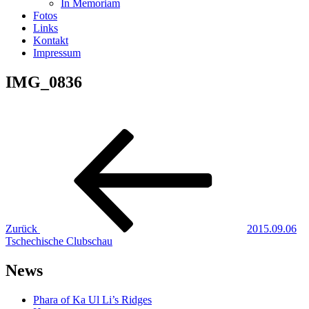
In Memoriam
Fotos
Links
Kontakt
Impressum
IMG_0836
Beitragsnavigation
Vorheriger
Beitrag
Zurück
2015.09.06
Tschechische Clubschau
News
Phara of Ka Ul Li’s Ridges