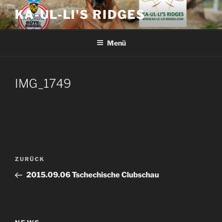
Zum
KA-UL-LI'S RIDGES
Inhalt
springen
Menü
IMG_1749
Beitragsnavigation
Vorheriger
ZURÜCK
Beitrag
2015.09.06 Tschechische Clubschau