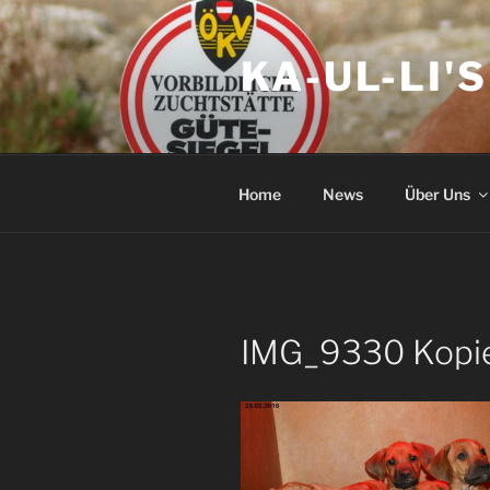
Zum
Inhalt
KA-UL-LI'
springen
Home
News
Über Uns
IMG_9330 Kopi