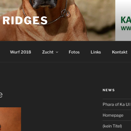
S RIDGES
Wurf 2018
Zucht
Fotos
Links
Kontakt
NEWS
e
Phara of Ka Ul 
Homepage
(kein Titel)