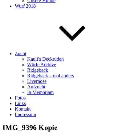
Unsere Hunde
Wurf 2018
Zucht
Kauli’s Deckrüden
Würfe Archive
Ridgeback
Ridgeback – mal anders
Livernose
Aufzucht
In Memoriam
Fotos
Links
Kontakt
Impressum
IMG_9396 Kopie