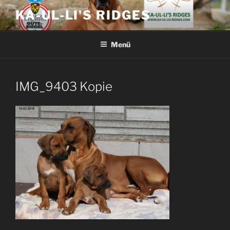
Zum
KA-UL-LI'S RIDGES
Inhalt
springen
Menü
IMG_9403 Kopie