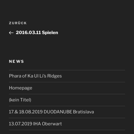
Beitragsnavigation
Vorheriger
ZURÜCK
Beitrag
2016.03.11 Spielen
NEWS
Phara of Ka Ul Li’s Ridges
Homepage
(kein Titel)
17.& 18.08.2019 DUODANUBE Bratislava
13.07.2019 IHA Oberwart