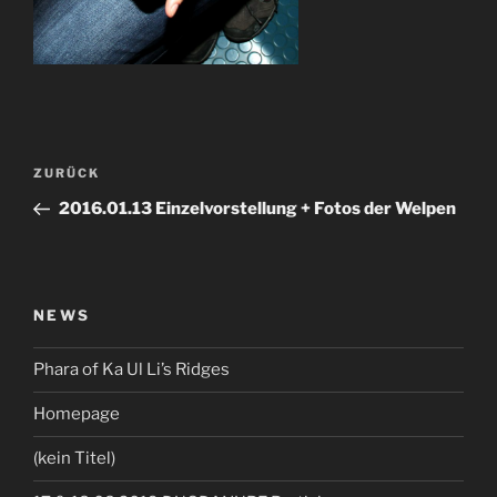
Beitragsnavigation
Vorheriger
ZURÜCK
Beitrag
2016.01.13 Einzelvorstellung + Fotos der Welpen
NEWS
Phara of Ka Ul Li’s Ridges
Homepage
(kein Titel)