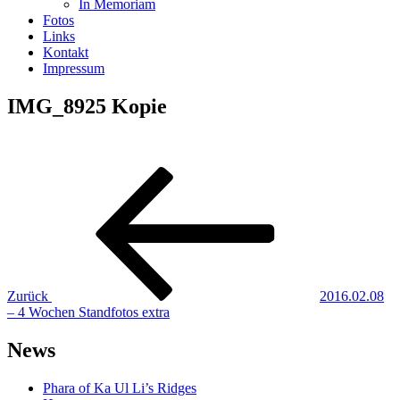
In Memoriam
Fotos
Links
Kontakt
Impressum
IMG_8925 Kopie
Beitragsnavigation
Vorheriger
Beitrag
Zurück
2016.02.08
– 4 Wochen Standfotos extra
News
Phara of Ka Ul Li’s Ridges