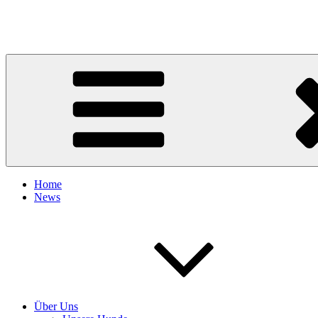
Zum
Inhalt
Ka-Ul-Li's Ridges
springen
Home
News
Über Uns