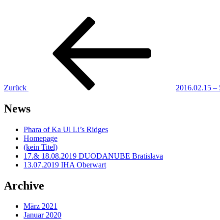
Beitragsnavigation
Vorheriger
Beitrag
Zurück
2016.02.15 –
News
Phara of Ka Ul Li’s Ridges
Homepage
(kein Titel)
17.& 18.08.2019 DUODANUBE Bratislava
13.07.2019 IHA Oberwart
Archive
März 2021
Januar 2020