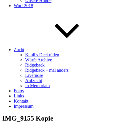
Unsere Hunde
Wurf 2018
Zucht
Kauli’s Deckrüden
Würfe Archive
Ridgeback
Ridgeback – mal anders
Livernose
Aufzucht
In Memoriam
Fotos
Links
Kontakt
Impressum
IMG_9155 Kopie