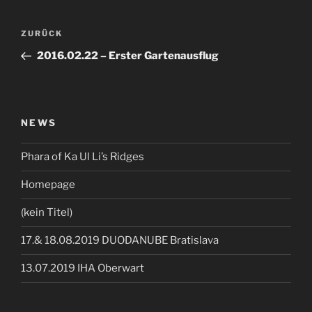
Beitragsnavigation
Vorheriger
ZURÜCK
Beitrag
2016.02.22 – Erster Gartenausflug
NEWS
Phara of Ka Ul Li’s Ridges
Homepage
(kein Titel)
17.& 18.08.2019 DUODANUBE Bratislava
13.07.2019 IHA Oberwart