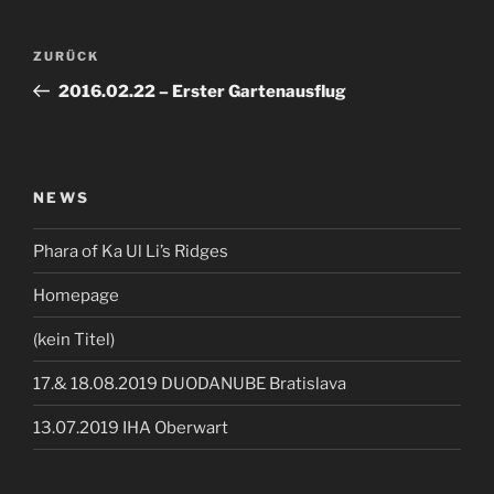
Beitragsnavigation
Vorheriger
ZURÜCK
Beitrag
2016.02.22 – Erster Gartenausflug
NEWS
Phara of Ka Ul Li’s Ridges
Homepage
(kein Titel)
17.& 18.08.2019 DUODANUBE Bratislava
13.07.2019 IHA Oberwart