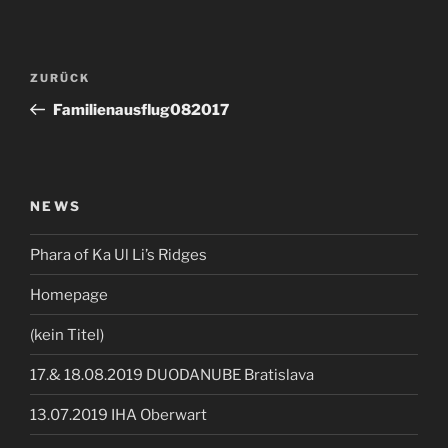
Beitragsnavigation
Vorheriger
ZURÜCK
Beitrag
Familienausflug082017
NEWS
Phara of Ka Ul Li’s Ridges
Homepage
(kein Titel)
17.& 18.08.2019 DUODANUBE Bratislava
13.07.2019 IHA Oberwart