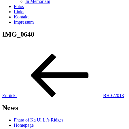
In Memoriam
Fotos
Links
Kontakt
Impressum
IMG_0640
Beitragsnavigation
Vorheriger
Beitrag
Zurück
BH-6/2018
News
Phara of Ka Ul Li’s Ridges
Homepage