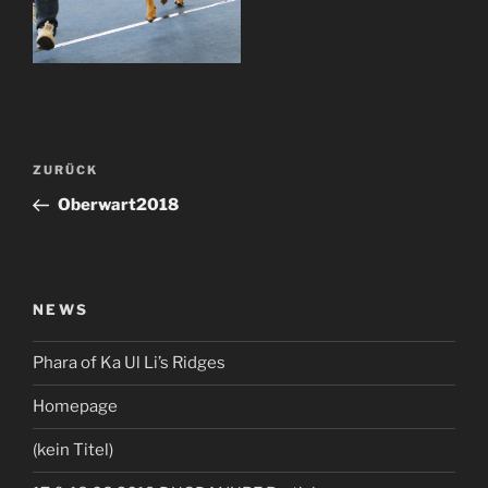
Beitragsnavigation
Vorheriger
ZURÜCK
Beitrag
Oberwart2018
NEWS
Phara of Ka Ul Li’s Ridges
Homepage
(kein Titel)