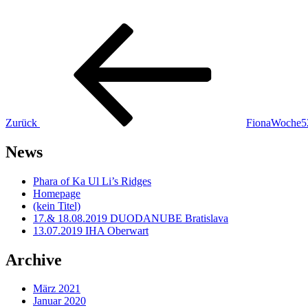
Beitragsnavigation
Vorheriger
Beitrag
Zurück
FionaWoche5
News
Phara of Ka Ul Li’s Ridges
Homepage
(kein Titel)
17.& 18.08.2019 DUODANUBE Bratislava
13.07.2019 IHA Oberwart
Archive
März 2021
Januar 2020