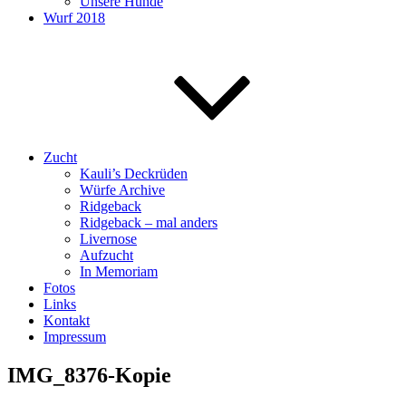
Unsere Hunde
Wurf 2018
Zucht
Kauli’s Deckrüden
Würfe Archive
Ridgeback
Ridgeback – mal anders
Livernose
Aufzucht
In Memoriam
Fotos
Links
Kontakt
Impressum
IMG_8376-Kopie