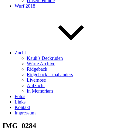
Unsere Hunde
Wurf 2018
Zucht
Kauli’s Deckrüden
Würfe Archive
Ridgeback
Ridgeback – mal anders
Livernose
Aufzucht
In Memoriam
Fotos
Links
Kontakt
Impressum
IMG_0284