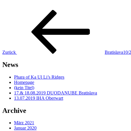
Beitragsnavigation
Vorheriger
Beitrag
Zurück
Bratislava10/
News
Phara of Ka Ul Li’s Ridges
Homepage
(kein Titel)
17.& 18.08.2019 DUODANUBE Bratislava
13.07.2019 IHA Oberwart
Archive
März 2021
Januar 2020