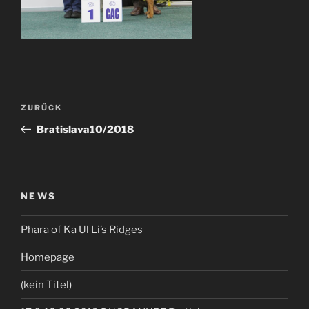
Beitragsnavigation
Vorheriger
ZURÜCK
Beitrag
Bratislava10/2018
NEWS
Phara of Ka Ul Li’s Ridges
Homepage
(kein Titel)