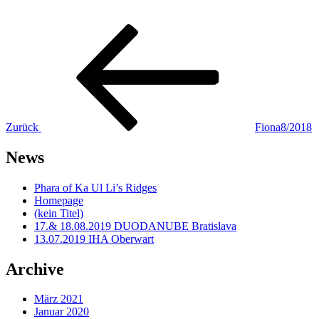
Beitragsnavigation
Vorheriger
Beitrag
Zurück
Fiona8/2018
News
Phara of Ka Ul Li’s Ridges
Homepage
(kein Titel)
17.& 18.08.2019 DUODANUBE Bratislava
13.07.2019 IHA Oberwart
Archive
März 2021
Januar 2020