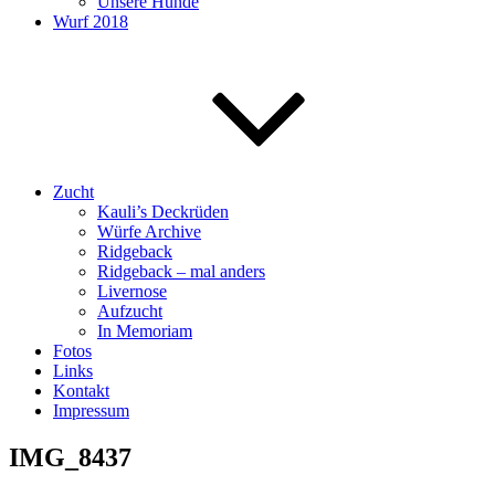
Unsere Hunde
Wurf 2018
Zucht
Kauli’s Deckrüden
Würfe Archive
Ridgeback
Ridgeback – mal anders
Livernose
Aufzucht
In Memoriam
Fotos
Links
Kontakt
Impressum
IMG_8437