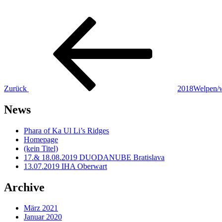
Beitragsnavigation
Vorheriger
Beitrag
Zurück
2018Welpen/
News
Phara of Ka Ul Li’s Ridges
Homepage
(kein Titel)
17.& 18.08.2019 DUODANUBE Bratislava
13.07.2019 IHA Oberwart
Archive
März 2021
Januar 2020