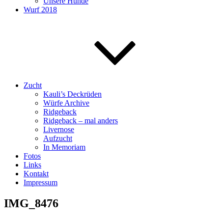
Unsere Hunde
Wurf 2018
Zucht
Kauli’s Deckrüden
Würfe Archive
Ridgeback
Ridgeback – mal anders
Livernose
Aufzucht
In Memoriam
Fotos
Links
Kontakt
Impressum
IMG_8476