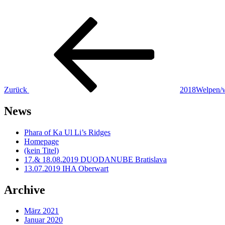
Beitragsnavigation
Vorheriger
Beitrag
Zurück
2018Welpen/
News
Phara of Ka Ul Li’s Ridges
Homepage
(kein Titel)
17.& 18.08.2019 DUODANUBE Bratislava
13.07.2019 IHA Oberwart
Archive
März 2021
Januar 2020