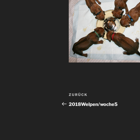
Beitragsnavigation
Vorheriger
ZURÜCK
Beitrag
2018Welpen/woche5