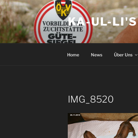
Zum
Inhalt
KA-UL-LI'
springen
Home
News
Über Uns
IMG_8520