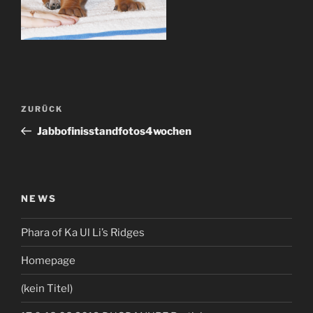
Beitragsnavigation
Vorheriger
ZURÜCK
Beitrag
Jabbofinisstandfotos4wochen
NEWS
Phara of Ka Ul Li’s Ridges
Homepage
(kein Titel)