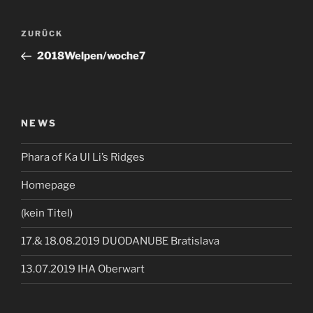
Beitragsnavigation
Vorheriger
ZURÜCK
Beitrag
2018Welpen/woche7
NEWS
Phara of Ka Ul Li’s Ridges
Homepage
(kein Titel)
17.& 18.08.2019 DUODANUBE Bratislava
13.07.2019 IHA Oberwart