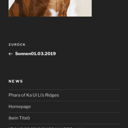
Beitragsnavigation
Vorheriger
ZURÜCK
Beitrag
Sonnen01.03.2019
NEWS
Phara of Ka Ul Li’s Ridges
Homepage
(kein Titel)