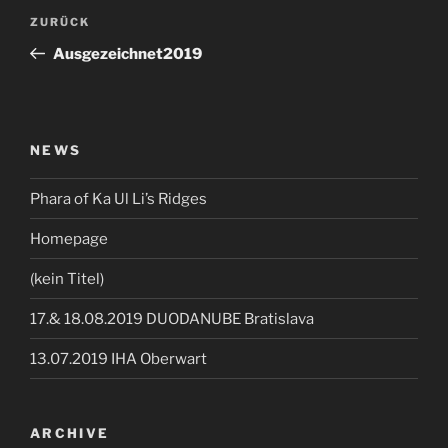
Beitragsnavigation
Vorheriger
ZURÜCK
Beitrag
Ausgezeichnet2019
NEWS
Phara of Ka Ul Li’s Ridges
Homepage
(kein Titel)
17.& 18.08.2019 DUODANUBE Bratislava
13.07.2019 IHA Oberwart
ARCHIVE