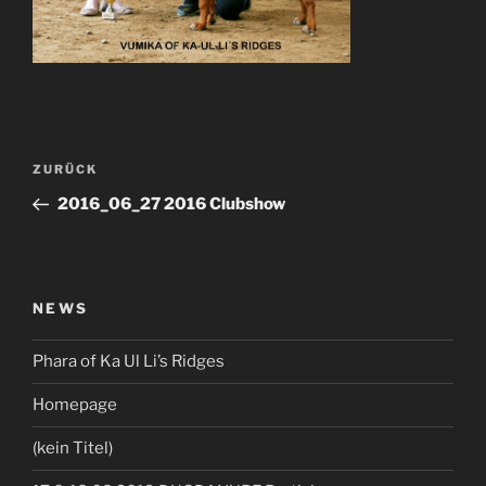
Beitragsnavigation
Vorheriger
ZURÜCK
Beitrag
2016_06_27 2016 Clubshow
NEWS
Phara of Ka Ul Li’s Ridges
Homepage
(kein Titel)