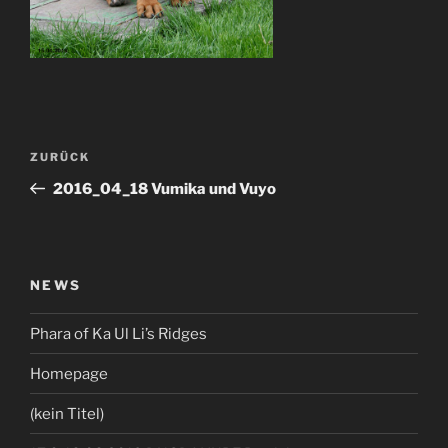
Beitragsnavigation
Vorheriger
ZURÜCK
Beitrag
2016_04_18 Vumika und Vuyo
NEWS
Phara of Ka Ul Li’s Ridges
Homepage
(kein Titel)