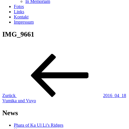
In Memoriam
Fotos
Links
Kontakt
Impressum
IMG_9661
Beitragsnavigation
Vorheriger
Beitrag
Zurück
2016_04_18
Vumika und Vuyo
News
Phara of Ka Ul Li’s Ridges