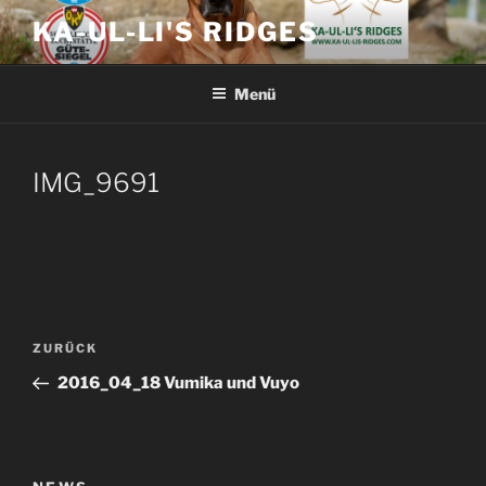
Zum
KA-UL-LI'S RIDGES
Inhalt
springen
Menü
IMG_9691
Beitragsnavigation
Vorheriger
ZURÜCK
Beitrag
2016_04_18 Vumika und Vuyo