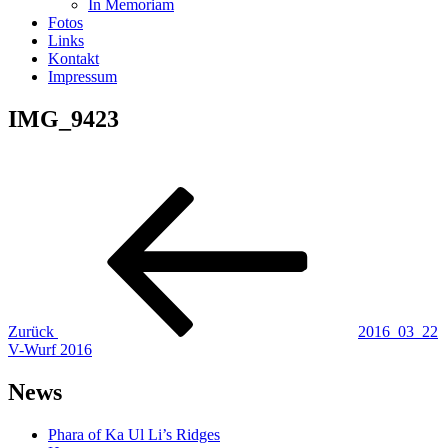
In Memoriam
Fotos
Links
Kontakt
Impressum
IMG_9423
Beitragsnavigation
Vorheriger
Beitrag
Zurück
2016_03_22
V-Wurf 2016
News
Phara of Ka Ul Li’s Ridges