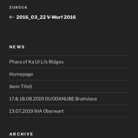
Beitragsnavigation
Vorheriger
ZURÜCK
Beitrag
2016_03_22 V-Wurf 2016
NEWS
Phara of Ka Ul Li’s Ridges
Homepage
(kein Titel)
17.& 18.08.2019 DUODANUBE Bratislava
13.07.2019 IHA Oberwart
ARCHIVE