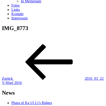
In Memoriam
Fotos
Links
Kontakt
Impressum
IMG_8773
Beitragsnavigation
Vorheriger
Beitrag
Zurück
2016_03_22
V-Wurf 2016
News
Phara of Ka Ul Li’s Ridges