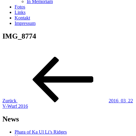
In Memoriam
Fotos
Links
Kontakt
Impressum
IMG_8774
Beitragsnavigation
Vorheriger
Beitrag
Zurück
2016_03_22
V-Wurf 2016
News
Phara of Ka Ul Li’s Ridges