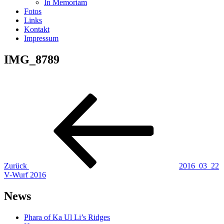
In Memoriam
Fotos
Links
Kontakt
Impressum
IMG_8789
Beitragsnavigation
Vorheriger
Beitrag
Zurück
2016_03_22
V-Wurf 2016
News
Phara of Ka Ul Li’s Ridges