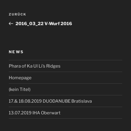
Beitragsnavigation
Vorheriger
ZURÜCK
Beitrag
2016_03_22 V-Wurf 2016
NEWS
Phara of Ka Ul Li’s Ridges
Homepage
(kein Titel)
17.& 18.08.2019 DUODANUBE Bratislava
13.07.2019 IHA Oberwart