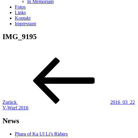
In Memoriam
Fotos
Links
Kontakt
Impressum
IMG_9195
Beitragsnavigation
Vorheriger
Beitrag
Zurück
2016_03_22
V-Wurf 2016
News
Phara of Ka Ul Li’s Ridges