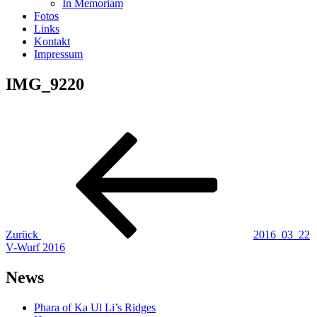
In Memoriam
Fotos
Links
Kontakt
Impressum
IMG_9220
Beitragsnavigation
Vorheriger
Beitrag
Zurück
2016_03_22
V-Wurf 2016
News
Phara of Ka Ul Li’s Ridges