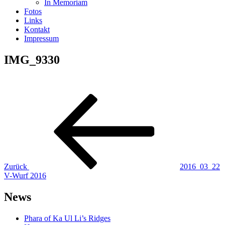
In Memoriam
Fotos
Links
Kontakt
Impressum
IMG_9330
Beitragsnavigation
Vorheriger
Beitrag
Zurück
2016_03_22
V-Wurf 2016
News
Phara of Ka Ul Li’s Ridges