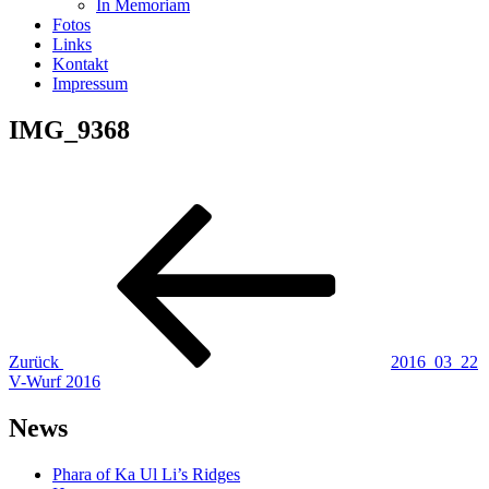
In Memoriam
Fotos
Links
Kontakt
Impressum
IMG_9368
Beitragsnavigation
Vorheriger
Beitrag
Zurück
2016_03_22
V-Wurf 2016
News
Phara of Ka Ul Li’s Ridges