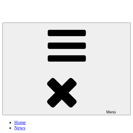
Zum
Inhalt
Ka-Ul-Li's Ridges
springen
Menü
Home
News