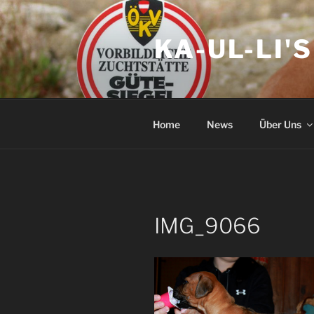
Zum
Inhalt
KA-UL-LI'
springen
Home
News
Über Uns
IMG_9066