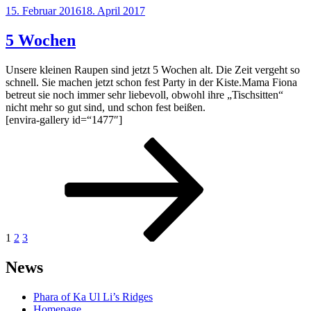
Veröffentlicht
15. Februar 2016
18. April 2017
am
5 Wochen
Unsere kleinen Raupen sind jetzt 5 Wochen alt. Die Zeit vergeht so
schnell. Sie machen jetzt schon fest Party in der Kiste.Mama Fiona
betreut sie noch immer sehr liebevoll, obwohl ihre „Tischsitten“
nicht mehr so gut sind, und schon fest beißen.
[envira-gallery id=“1477″]
Seitennummerierung
Seite
Seite
Seite
Nächste
Seite
der
Beiträge
1
2
3
News
Phara of Ka Ul Li’s Ridges
Homepage