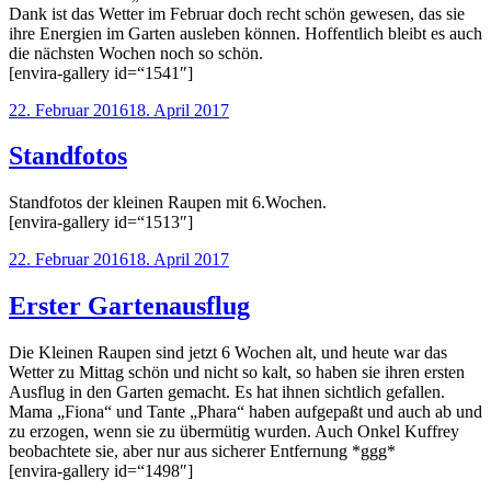
Dank ist das Wetter im Februar doch recht schön gewesen, das sie
ihre Energien im Garten ausleben können. Hoffentlich bleibt es auch
die nächsten Wochen noch so schön.
[envira-gallery id=“1541″]
Veröffentlicht
22. Februar 2016
18. April 2017
am
Standfotos
Standfotos der kleinen Raupen mit 6.Wochen.
[envira-gallery id=“1513″]
Veröffentlicht
22. Februar 2016
18. April 2017
am
Erster Gartenausflug
Die Kleinen Raupen sind jetzt 6 Wochen alt, und heute war das
Wetter zu Mittag schön und nicht so kalt, so haben sie ihren ersten
Ausflug in den Garten gemacht. Es hat ihnen sichtlich gefallen.
Mama „Fiona“ und Tante „Phara“ haben aufgepaßt und auch ab und
zu erzogen, wenn sie zu übermütig wurden. Auch Onkel Kuffrey
beobachtete sie, aber nur aus sicherer Entfernung *ggg*
[envira-gallery id=“1498″]