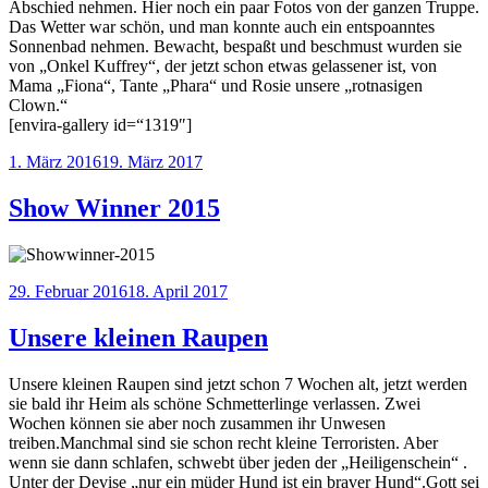
Abschied nehmen. Hier noch ein paar Fotos von der ganzen Truppe.
Das Wetter war schön, und man konnte auch ein entspoanntes
Sonnenbad nehmen. Bewacht, bespaßt und beschmust wurden sie
von „Onkel Kuffrey“, der jetzt schon etwas gelassener ist, von
Mama „Fiona“, Tante „Phara“ und Rosie unsere „rotnasigen
Clown.“
[envira-gallery id=“1319″]
Veröffentlicht
1. März 2016
19. März 2017
am
Show Winner 2015
Veröffentlicht
29. Februar 2016
18. April 2017
am
Unsere kleinen Raupen
Unsere kleinen Raupen sind jetzt schon 7 Wochen alt, jetzt werden
sie bald ihr Heim als schöne Schmetterlinge verlassen. Zwei
Wochen können sie aber noch zusammen ihr Unwesen
treiben.Manchmal sind sie schon recht kleine Terroristen. Aber
wenn sie dann schlafen, schwebt über jeden der „Heiligenschein“ .
Unter der Devise „nur ein müder Hund ist ein braver Hund“.Gott sei