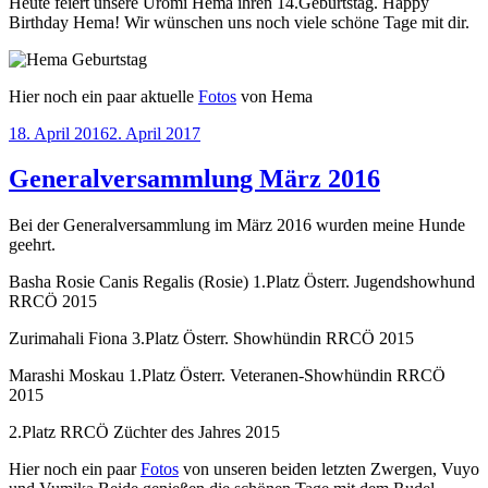
Heute feiert unsere Uromi Hema ihren 14.Geburtstag. Happy
Birthday Hema! Wir wünschen uns noch viele schöne Tage mit dir.
Hier noch ein paar aktuelle
Fotos
von Hema
Veröffentlicht
18. April 2016
2. April 2017
am
Generalversammlung März 2016
Bei der Generalversammlung im März 2016 wurden meine Hunde
geehrt.
Basha Rosie Canis Regalis (Rosie) 1.Platz Österr. Jugendshowhund
RRCÖ 2015
Zurimahali Fiona 3.Platz Österr. Showhündin RRCÖ 2015
Marashi Moskau 1.Platz Österr. Veteranen-Showhündin RRCÖ
2015
2.Platz RRCÖ Züchter des Jahres 2015
Hier noch ein paar
Fotos
von unseren beiden letzten Zwergen, Vuyo