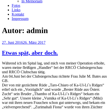
In Memoriam
Fotos
Links
Kontakt
Impressum
Autor:
admin
Veröffentlicht
27. Juni 2016
26. März 2017
am
Etwas spät, aber doch.
Während ich im Spital lag, und mich von meiner Operation erholte,
waren meine fleißigen „Handler“ bei der RRCÖ Clubsiegerschau
und RRCÖ Clubschau tätig.
Am 04.Juni bei der Clubsiegerschau richtete Frau Julie M. Bates aus
GB.
Der von mir gezüchtete Rüde „Taro-Chiaro of Ka-Ul-Li`s Ridges“
erlief sich ein „Vorzüglich“ und wurde „Bester Rüde aus Österr.
Zucht“ sein Bruder „Thambo of Ka-Ul-Li`s Ridges“ bekam ein
„Sehr gut“. Unsere kleine „Vumika of Ka-Ul-Li`s Ridges“ (Miki)
war mit ihren neuen Frauchen schon gut unterwegs, und bekam ein
„vielversprechend“. „Zurimahali Fiona“ wurde von ihren Züchter