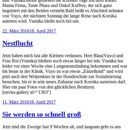
und Vumika.Beide genießen die schönen Tage mit dem Rudel.
Mama Fiona, Tante Phara und Onkel Kuffrey, der sich ganz
begeistert mit den Beiden versteht.Bald heißt es Abschied nehmen
von Vuyo, der nächsten Sonntag die lange Reise nach Korsika
antreten wird. Vumika bleibt noch bei mir.
Veröffentlicht
22. März 2016
18. April 2017
am
Nestflucht
Jetzt haben mich fast alle Kleinen verlassen. Herr Blau(Vuyo) und
Frau Rot (Vumika) bleiben noch etwas länger bei mir. Vumika hat
leider vor einer Woche eine Lungenentzündung bekommen und war
bis heute in der Klinik. Vuyo ist war etwas „Einzelkind“ und wird
jetzt auch den Welpenkurs in der Hundeschule zur Sozialisierung
besuchen, bis er in sein neues Zuhause nach Korsika ausreisen darf.
Hier ein paar Fotos von den glücklichen Besitzern.
[envira-gallery id=“1303″]
Veröffentlicht
11. März 2016
18. April 2017
am
Sie werden so schnell groß
Jetzt sind die Zwerge fast 9 Wochen alt, und langsam geht es ans