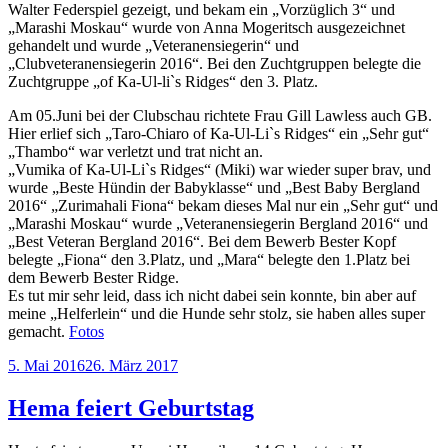
Walter Federspiel gezeigt, und bekam ein „Vorzüglich 3“ und
„Marashi Moskau“ wurde von Anna Mogeritsch ausgezeichnet
gehandelt und wurde „Veteranensiegerin“ und
„Clubveteranensiegerin 2016“. Bei den Zuchtgruppen belegte die
Zuchtgruppe „of Ka-Ul-li`s Ridges“ den 3. Platz.
Am 05.Juni bei der Clubschau richtete Frau Gill Lawless auch GB.
Hier erlief sich „Taro-Chiaro of Ka-Ul-Li`s Ridges“ ein „Sehr gut“
„Thambo“ war verletzt und trat nicht an.
„Vumika of Ka-Ul-Li`s Ridges“ (Miki) war wieder super brav, und
wurde „Beste Hündin der Babyklasse“ und „Best Baby Bergland
2016“ „Zurimahali Fiona“ bekam dieses Mal nur ein „Sehr gut“ und
„Marashi Moskau“ wurde „Veteranensiegerin Bergland 2016“ und
„Best Veteran Bergland 2016“. Bei dem Bewerb Bester Kopf
belegte „Fiona“ den 3.Platz, und „Mara“ belegte den 1.Platz bei
dem Bewerb Bester Ridge.
Es tut mir sehr leid, dass ich nicht dabei sein konnte, bin aber auf
meine „Helferlein“ und die Hunde sehr stolz, sie haben alles super
gemacht.
Fotos
Veröffentlicht
5. Mai 2016
26. März 2017
am
Hema feiert Geburtstag