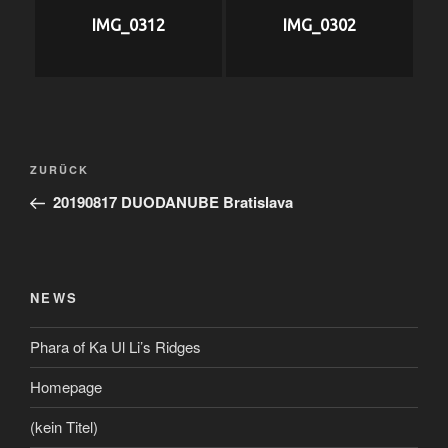
IMG_0312
IMG_0302
Beitragsnavigation
Vorheriger
ZURÜCK
Beitrag
20190817 DUODANUBE Bratislava
NEWS
Phara of Ka Ul Li’s Ridges
Homepage
(kein Titel)